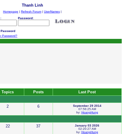
Thanh Linh
Homepage
|
Refresh Forum
|
UserNames
|
:
Password:
 Password
ur Password?
Topics
Posts
Last Post
2
6
September 29 2014
07:56:25 AM
by:
HoangHung
22
37
January 03 2026
02:20:27 AM
by:
HoangHung