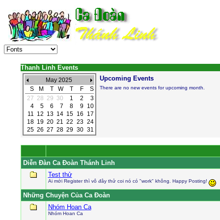
Thanh Linh Events
Upcoming Events
May 2025
There are no new events for upcoming month.
S
M
T
W
T
F
S
27
28
29
30
1
2
3
4
5
6
7
8
9
10
11
12
13
14
15
16
17
18
19
20
21
22
23
24
25
26
27
28
29
30
31
Diễn Ðàn Ca Ðoàn Thánh Linh
Test thử
Ai mới Register thì vô đây thử coi nó có "work" không. Happy Posting!
Những Chuyện Của Ca Ðoàn
Nhóm Hoan Ca
Nhóm Hoan Ca