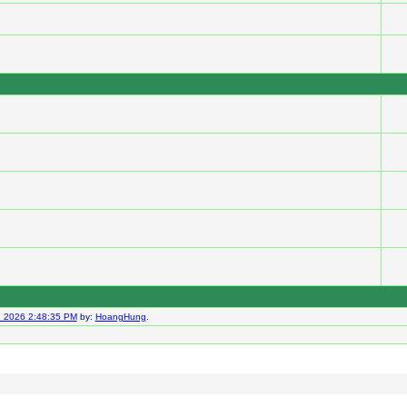
 2026 2:48:35 PM
by:
HoangHung
.