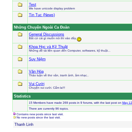
Test
We have unicode display problem
Tin Tuc (News)
Những Chuyện Ngoài Ca Ðoàn
General Discussions
Bất cứ cái gì muốn nói thì vào đây
Khoa Học và Kỹ Thuật
Những đề tài liên quan đến Computer, softwares, kỹ thuật...
Suy Niệm
Văn Hóa
Thảo luận về thơ văn, tranh ảnh, âm nhạc..
Vui Cười
Chuyện vui cười. Cấm la!!!
Statistics
15 Members have made 269 posts in 9 forums, with the last post on
May 12
There are currently 96 topics.
Contains new posts since last visit.
No new posts since the last visit.
Thanh Linh