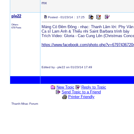
mx
ple22
Posted - 01/23/14 : 17:25
Others
Máng Cỏ Đêm Đông - nhạc: Thanh Lâm lời: Phy Vân
678 Posts
Ca sĩ Lam Anh & Thiếu nhi Saint Barbara trình bày
Trích Video: Gloria - Cao Cung Lên (Christmas Conce
https://www.facebook.com/photo.php?v=679743672
Edited by - ple22 on 01/23/14 17:49
New Topic
Reply to Topic
Send Topic to a Friend
Printer Friendly
Thanh-Nhac Forum