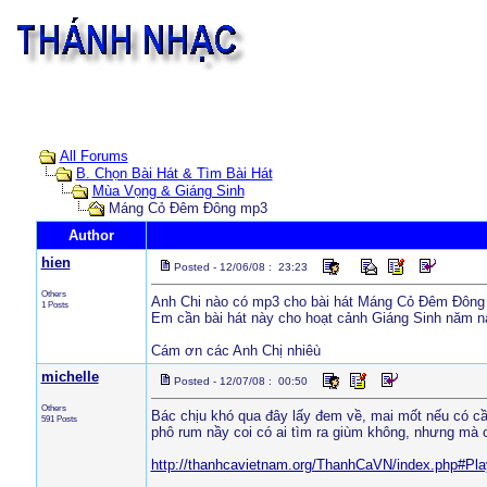
All Forums
B. Chọn Bài Hát & Tìm Bài Hát
Mùa Vọng & Giáng Sinh
Máng Cỏ Đêm Đông mp3
Author
hien
Posted - 12/06/08 : 23:23
Others
Anh Chi nào có mp3 cho bài hát Máng Cỏ Đêm Đông k
1 Posts
Em cần bài hát này cho hoạt cảnh Giáng Sinh năm n
Cám ơn các Anh Chị nhiêù
michelle
Posted - 12/07/08 : 00:50
Others
Bác chịu khó qua đây lấy đem về, mai mốt nếu có cần
591 Posts
phô rum nầy coi có ai tìm ra giùm không, nhưng mà 
http://thanhcavietnam.org/ThanhCaVN/index.php#Pla