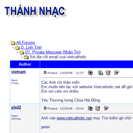
All Forums
D. Linh Tinh
D7. Private Message (Nhắn Tin)
Xin địa chỉ email cua vietcatholic
Author
vietnam
Posted - 12/25/08 : 21:57
Basso
Các Anh chị thân mến
2 Posts
Em muốn liên lạc với website Vietcatholic.net để gởi 
Em xin cảm ơn nhiều
Yêu Thương trong Chúa Hài Đồng
ple22
Posted - 12/25/08 : 23:01
Others
Anh vào
www.vietcatholic.net
mục Tìm kiếm gỏ chữ vi
678 Posts
peter