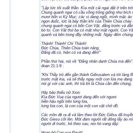
"Lập tức tôi xuất thần. Kìa một cái ngai đặt ở trên 
Chung quanh ngai có cầu vồng trông giống như bích 
mươi bốn vị Kỳ Mục; các vị đang ngồi, mình mặc áo tr
ngọn đuốc, tức là bảy thần khí của Thiên Chúa cháy s
chung quanh ngai có bốn Con Vật, đằng trước và đằn
bò tơ, Con Vật thứ ba có mặt như mặt người, Con Vậ
quanh và bên trong đầy những mắt. Ngày đêm chúng 
Thánh! Thánh! Chí Thánh!
Ðức Chúa, Thiên Chúa toàn năng,
Ðấng đã có, hiện có và đang đến!"
Phần thứ hai, nói về
"Đấng nhân danh Chúa mà đến"
đoạn 21:1-9 :
“Khi Thầy trò đến gần thành Giêrusalem và tới làng B
trước mặt kia, và sẽ thấy ngay một con lừa mẹ đang 
nói gì với các anh, thì trả lời là Chúa cần đến chúng
Hãy bảo thiếu nữ Xion:
Kìa Ðức Vua của ngươi đang đến với ngươi
hiền hậu ngồi trên lưng lừa,
lưng lừa con, là con của một con vật chở đồ.
Các môn đệ ra đi và làm theo lời Ðức Giêsu đã truyề
Ðức Giesu cỡi lên. Một đám người rất đông lấy áo mìn
người đi trước, kẻ theo sau, reo hò vang dậy:
Hoan hô Con vua Ðavít!