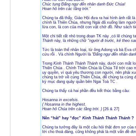
Chúc tụng Ðấng ngự đến nhân danh Ðức Chúa!
Hoan hô trên các tầng trời.”
Chúng ta đã thấy, Giáo Hội đưa ra hai hình ảnh rất là
chính là Thiên Chúa, nhưng Ngài đã xuống làm người
lừa con, là con của một con vật chở đồ. Như sách ti
Một chi tiết rất nhỏ trong đoạn TK này ,có lẽ chúng 
Thánh
này, là những chữ
"người đi trước, kẻ theo sa
Tức là toàn thể nhân loại, từ ông Adong và bà Eva 
cứu rỗi . Và chính Người là
”Đấng ngự đến nhân dan
Trong
Kinh Thánh Thánh Thánh
này, dưới con mắt loà
Thiên Chúa . Chính Thiên Chúa là Chúa Tể trời cao m
uy quyền, vì quá yêu thương con người, nên phải xu
chúng ta trở về cùng Thiên Chúa, để chúng ta cùng 
kỳ mục đang quây quần bên Ngai Toà TC .
Chúng ta thấy cả hai phần đều kết thúc bằng câu:
Hosanna in excelsis.
( Hosanna in the highest.
Hoan hô Chúa trên các tầng trời. )
[26 & 27]
Nên “hát” hay “đọc”
Kinh Thánh Thánh Thánh
?
Chúng ta tưởng đây là một câu hỏi thật đơn sơ của m
lời cho thoả đáng, cũng không phải là một vấn đề đơn