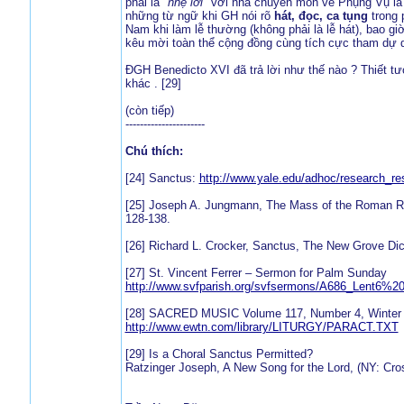
phải là
"nhẹ lời"
với nhà chuyên môn về Phụng Vụ là E
những từ ngữ khi GH nói rõ
hát, đọc, ca tụng
trong 
Nam khi làm lễ thường (không phải là lễ hát), bao gi
kêu mời toàn thể cộng đồng cùng tích cực tham dự dâ
ĐGH Benedicto XVI đã trả lời như thế nào ? Thiết tư
khác . [29]
(còn tiếp)
----------------------
Chú thích:
[24] Sanctus:
http://www.yale.edu/adhoc/research_re
[25] Joseph A. Jungmann, The Mass of the Roman Rite
128-138.
[26] Richard L. Crocker, Sanctus, The New Grove Dict
[27] St. Vincent Ferrer – Sermon for Palm Sunday
http://www.svfparish.org/svfsermons/A686_Lent6%2
[28] SACRED MUSIC Volume 117, Number 4, Winter
http://www.ewtn.com/library/LITURGY/PARACT.TXT
[29] Is a Choral Sanctus Permitted?
Ratzinger Joseph, A New Song for the Lord, (NY: Cro