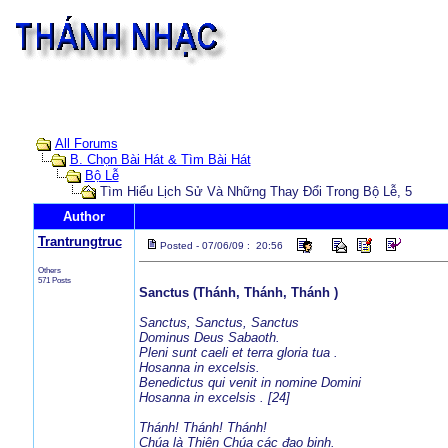
All Forums
B. Chọn Bài Hát & Tìm Bài Hát
Bộ Lễ
Tìm Hiểu Lịch Sử Và Những Thay Đổi Trong Bộ Lễ, 5
Author
Trantrungtruc
Posted - 07/06/09 : 20:56
Others
571 Posts
Sanctus (Thánh, Thánh, Thánh )
Sanctus, Sanctus, Sanctus
Dominus Deus Sabaoth.
Pleni sunt caeli et terra gloria tua .
Hosanna in excelsis.
Benedictus qui venit in nomine Domini
Hosanna in excelsis . [24]
Thánh! Thánh! Thánh!
Chúa là Thiên Chúa các đạo binh.