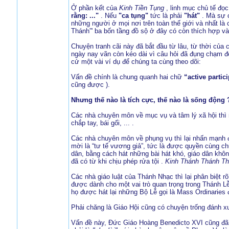
Ở phần kết của
Kinh Tiền Tụng
, linh mục chủ tế đọc
rằng: ..."
. Nếu
"ca tụng"
tức là phải
"hát"
. Mà sự c
những người ở mọi nơi trên toàn thế giới và nhất là 
Thánh”' ba bốn tầng đồ sộ ở đây có còn thích hợp v
Chuyện tranh cãi này đã bắt đầu từ lâu, từ thời của
ngày nay vãn còn kéo dài vì câu hỏi đã đụng chạm đ
cử một vài ví dụ để chúng ta cùng theo dõi:
Vấn đề chính là chung quanh hai chữ
“active partic
cũng được ).
Nhưng thế nào là tích cực, thế nào là sống động 
Các nhà chuyên môn về mục vụ và tâm lý xã hội thì 
chắp tay, bái gối, ... .
Các nhà chuyên môn về phụng vụ thì lại nhấn mạnh đế
mời là “tư tế vương giả”, tức là được quyền cùng ch
dân, bằng cách hát những bài hát khó, giáo dân khôn
đã có từ khi chịu phép rửa tội .
Kinh Thánh Thánh T
Các nhà giáo luật của Thánh Nhạc thì lại phân biệt r
được dành cho một vai trò quan trọng trong Thánh Lễ
họ được hát lại những Bộ Lễ gọi là Mass Ordinaries 
Phải chăng là Giáo Hội cũng có chuyện trống đánh xu
Vấn đề này, Đức Giáo Hoàng Benedicto XVI cũng đã p