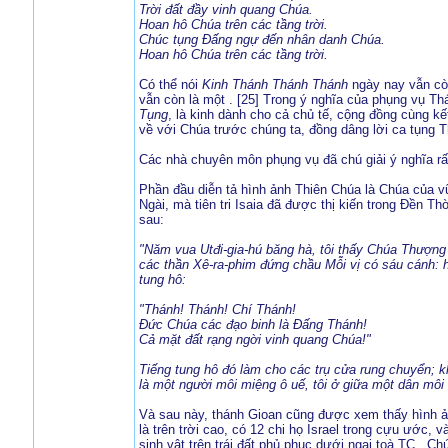
Trời đất đầy vinh quang Chúa.
Hoan hô Chúa trên các tầng trời.
Chúc tụng Đấng ngự đến nhân danh Chúa.
Hoan hô Chúa trên các tầng trời.
Có thể nói
Kinh Thánh Thánh Thánh
ngày nay vẫn cò
vẫn còn là một . [25] Trong ý nghĩa của phụng vụ T
Tụng
, là kinh dành cho cả chủ tế, cộng đồng cùng kết
về với Chúa trước chúng ta, đồng dâng lời ca tụng T
Các nhà chuyên môn phụng vụ đã chú giải ý nghĩa rấ
Phần đầu diễn tả hình ảnh Thiên Chúa là Chúa của vũ
Ngài, mà tiên tri Isaia đã được thị kiến trong Đền T
sau:
"Năm vua Utđi-gia-hú băng hà, tôi thấy Chúa Thượng 
các thần Xê-ra-phim đứng chầu Mỗi vị có sáu cánh: h
tung hô:
"Thánh! Thánh! Chí Thánh!
Ðức Chúa các đạo binh là Ðấng Thánh!
Cả mặt đất rạng ngời vinh quang Chúa!"
Tiếng tung hô đó làm cho các trụ cửa rung chuyển; khắ
là một người môi miệng ô uế, tôi ở giữa một dân môi
Và sau này, thánh Gioan cũng được xem thấy hình ả
là trên trời cao, có 12 chi họ Israel trong cựu ước
sinh vật trên trái đất phủ phục dưới ngai toà TC . 