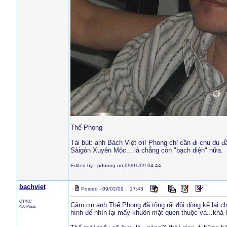
Thế Phong
Tái bút: anh Bách Việt ơi! Phong chỉ cần đi chu du 
Sàigòn Xuyên Mộc... là chẳng còn "bạch diện" nữa.
Edited by - pduong on 09/01/09 04:44
bachviet
Posted - 09/02/09 : 17:43
CT/NC
Cảm ơn anh Thế Phong đã rộng rãi đôi dòng kể lại ch
456 Posts
hình để nhìn lại mấy khuôn mặt quen thuộc và...khá lạ