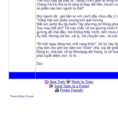
Thế mới thấy gã (hay là...nàng?) thời gian đi hững 
Chàng Fá-Vá nhà ta rõ ràng là thay đổi hẳn, khuôn 
nó phần nào làm người ta thế?
Mọi người đã...già hẳn so với cách đây chưa đầy 2 
"Vầng trán em
(anh)
vương trời quê hương
Mắt em
(anh)
dìu dịu buồn Tây phương
(or Đông phư
Sao mau thế nhỉ? Tối nay chắc về soi gương mình kỹ, 
gương để chải đầu, mà không thấy mình, nên chưa ch
Ấy thế, nhưng vài lon, vài ly, vài chuyện vào...là mọi n
"Đi một ngày đàng học một sàng khôn", thì kỳ này bác
chia bớt cho anh em dăm lon "khôn" nhé, xài đỡ ghiền
Đừng lo, nhà bác về lại Winnipeg đôi tháng, là sẽ hoà
phải tuyết điểm chớ, hì hì...
Duc
New Topic
Reply to Topic
Send Topic to a Friend
Printer Friendly
Thanh-Nhac Forum