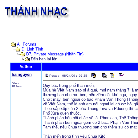
All Forums
D. Linh Tinh
D7. Private Message (Nhắn Tin)
Đến hẹn lại lên
Author
hainguyen
Posted - 08/24/09 : 07:25
Others
Quý bác trong phố thân mến,
112 Posts
Mùa hè Việt Nam sao oi ả quá, mọi năm tháng 7 là m
thương ban cho hơi béo, nên đêm dài khó ngủ, ngày 
Chợt may, bên ngoại có bác Phạm Văn Thông (Thong
về Việt Nam, thế là anh em nội ngoại lại có cơ hội g
Theo sắp xếp của 2 bác Thong fava va Pduong thì cuộ
Phố Xưa quen thuộc.
Thành phần bên nội chắc sẽ là: Phanxico, Thế Thôn
Thành phần bên ngoại gồm có 2 bác: Phạm Văn Thô
Tạm thế, nếu Chúa thương ban cho thêm sự có mặt c
Thân mến trong tình yêu Chúa Kitô.