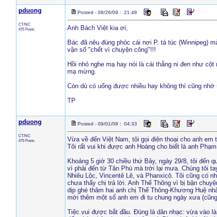
pduong
Posted - 08/26/09 : 21:48
CT/NC
Anh Bách Việt kia ơi,
475 Posts
Bác đã nêu đúng phóc cái nơi P. tá túc (Winnipeg) m
vận số "chết vì chuyện công"!!!
Hồi nhỏ nghe mạ hay nói là cái thằng ni đen như cột
mạ mừng.
Còn dù có uống được nhiều hay không thì cũng nhớ u
TP
pduong
Posted - 09/01/09 : 04:33
CT/NC
Vừa về đến Việt Nam, tôi gọi điện thoại cho anh em 
475 Posts
Tôi rất vui khi được anh Hoàng cho biết là anh Phạ
Khoảng 5 giờ 30 chiều thứ Bảy, ngày 29/8, tôi đến 
vì phải đến từ Tân Phú mà trời lại mưa. Chúng tôi 
Nhiêu Lộc, Vincentê Lê, và Phanxicô. Tôi cũng có nh
chưa thấy chị trả lời. Anh Thế Thông vì bị bận chu
dịp ghé thăm hai anh chị Thế Thông-Khương Huệ nhân
mời thêm một số anh em đi tu chung ngày xưa (cũng
Tiệc vui được bắt đầu. Đúng là dân nhạc: vừa vào là