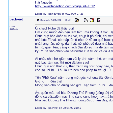
Hải Nguyễn
http://www.lebaotinh.com/?page_id=1312
Edited by - hainguyen on 08/24/09 07:28
bachviet
Posted - 08/24/09 : 18:44
CT/NC
Úi chao! Nghe đã thấy vui!
456 Posts
Em cũng muốn đến hẹn lăm lắm, mà không được...lại
Chúc quý bác đoàn tụ vui vẻ, chụp ít pô hình, coi x
nhà bác Fá-vá, có mập lên tí nào từ độ xa quê hươn
nhà hàng, ăn, uống, đàn hát, nói phét để đưa nhà bá
tối hù, quên tên, vắng khách đến độ sợ ma để tâm sự
ký ức đã sao chép vào hardware của trí óc và đã được
Ai nhậu chi nhớ giùm em vài ly tình cảm nhé, em mà 
quý bác tâm sự, thì mới đã làm sao!
Chúc quý anh thật vui, thật trẻ trung như ngày nào, 
cóc sợ, hì hì... Lâu lâu ta nên cho phép ta trẻ lại 10, 
Tên "Phố Xưa" nằm trong một góc kẹt của Sài Gòn bụ
Giời ơi!... đến thế!
Mong sao cho nó đừng bao giờ...sập tiệm, hì hì... đặng
Ậy, quên mất, có bác Dương Thế Phong (công tử) về 
đồng ca bài...đêm nay Thu sang cùng heo may...là h
Nhà bác Dương Thế Phong...uống được lắm đấy, dù là 
Edited by - bachviet on 08/24/09 21:41