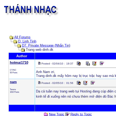
All Forums
D. Linh Tinh
D7. Private Message (Nhắn Tin)
Trang web dinh.dk
Author
hotmai1710
Posted - 02/04/10 : 19:37
CT/NC
Anh Nam ơi,
50 Posts
Trang dinh.dk mấy hôm nay bị trục trặc hay sao mà
nam
Posted - 02/05/10 : 01:56
Tenore
Dạ cả tuần nay trang web tụi Hosting đang cúp điện 
1152 Posts
kinh tế đi xuống nên nó chưa thèm mở điện đó Bác hi 
New Topic
Reply to Topic