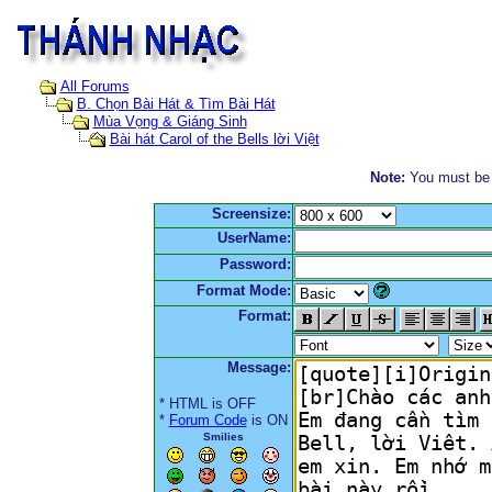
All Forums
B. Chọn Bài Hát & Tìm Bài Hát
Mùa Vọng & Giáng Sinh
Bài hát Carol of the Bells lời Việt
Note:
You must be r
Screensize:
UserName:
Password:
Format Mode:
Format:
Message:
* HTML is OFF
*
Forum Code
is ON
Smilies