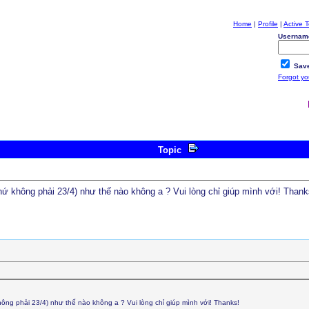
Home
|
Profile
|
Active T
Usernam
Save
Forgot y
Topic
 chứ không phải 23/4) như thế nào không a ? Vui lòng chỉ giúp mình với! Thank
 không phải 23/4) như thế nào không a ? Vui lòng chỉ giúp mình với! Thanks!