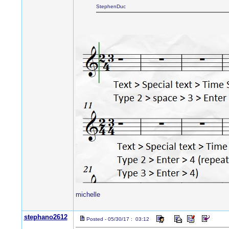
StephenDuc
michelle
stephano2612
Posted - 05/30/17 : 03:12