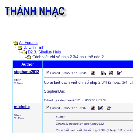
All Forums
D. Linh Tinh
D2.3. Sibelius Help
Cách viết chỉ số nhịp 2-3/4 như thế nào ?
Author
stephano2612
Posted - 05/27/17 : 03:35
CT/NC
Có ai biết cách viết chỉ số nhịp 2 3/4 (2 hoặc 3/4,
33 Posts
StephenDuc
Edited by - stephano2612 on 05/27/17 03:38
michelle
Posted - 05/27/17 : 09:07
Others
quote:
591 Posts
Originally posted by stephano2612
Có ai biết cách viết chỉ số nhịp 2 3/4 (2 hoặc 3/4, chứ