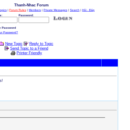
Thanh-Nhac Forum
opics
|
Forum Rules
|
Members
|
Private Messages
|
Search
|
Hỏi - Đáp
e:
Password:
 Password
our Password?
New Topic
Reply to Topic
Send Topic to a Friend
Printer Friendly
s!