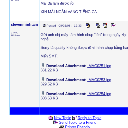
Mai đã làm được rồi .
XIN MÃI NGÂN VANG TIẾNG CA
stevenminhtam
Posted - 08/02/08 : 16:33
CT/NC
Gửi anh chị mấy tấm hình chụp "lén" trong ngày đại
114 Posts
nghệ.
Sorry là quality không được rõ vì hình chụp bằng h
Mến SMT.
Download Attachment:
IMAG0251.jpg
331.22 KB
Download Attachment:
IMAG0253.jpg
329.52 KB
Download Attachment:
IMAG0254.jpg
308.63 KB
New Topic
Reply to Topic
Send Topic to a Friend
Printer Friendly