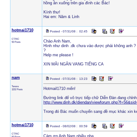
hồng ân xuống trên gia đình các Bác!
Kính thư!
Hai em: Năm & Linh
hotmai1710
Posted - 07/31/08 : 02:45
CT/NC
Chào Anh Nam,
50 Posts
Hình như dinh .dk chưa vào được phải không anh ? 
?
Help me please !
XIN MÃI NGÂN VANG TIẾNG CA
nam
Posted - 07/31/08 : 13:23
Tenore
Hotmail1710 mến!
1152 Posts
Đường link để vô trực tiếp chữ Diễn Đàn đang chỉnh 
http://www.dinh.dk/diendan/viewforum.php?f=56&s
Trong đó Bác muốn chuyển sang đề mục khác xin ké
hotmai1710
Posted - 08/02/08 : 00:59
CT/NC
Cám ơn Anh Nam nhiều nha .
50 Posts