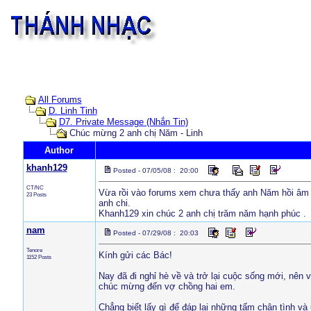
All Forums
D. Linh Tinh
D7. Private Message (Nhắn Tin)
Chúc mừng 2 anh chị Năm - Linh
Author
khanh129
Posted - 07/05/08 : 20:00
CT/NC
Vừa rồi vào forums xem chưa thấy anh Năm hồi âm lạ
23 Posts
anh chi.
Khanh129 xin chúc 2 anh chị trăm năm hạnh phúc .
nam
Posted - 07/29/08 : 20:03
Tenore
Kính gửi các Bác!
1152 Posts
Nay đã đi nghỉ hè về và trở lại cuộc sống mới, nên 
chúc mừng đến vợ chồng hai em.
Chẳng biết lấy gì để đáp lại những tấm chân tình v