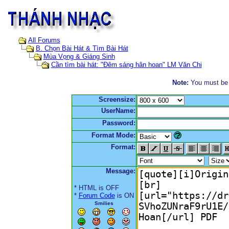
All Forums
B. Chọn Bài Hát & Tìm Bài Hát
Mùa Vọng & Giáng Sinh
Cần tìm bài hát: "Đêm sáng hân hoan" LM Văn Chi
Note:
You must be r
Screensize:
UserName:
Password:
Format Mode:
Format:
Message:
* HTML is OFF
*
Forum Code
is ON
Smilies