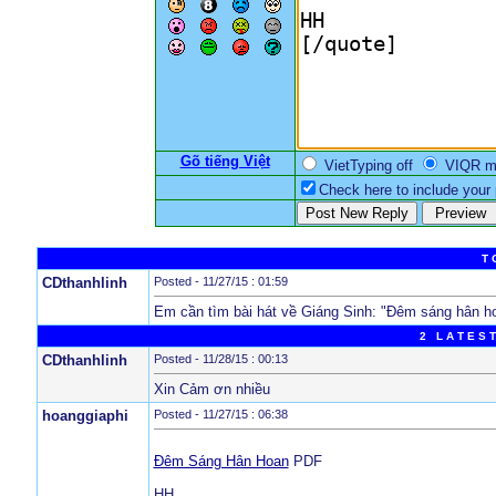
Gõ tiếng Việt
VietTyping off
VIQR 
Check here to include your p
T 
CDthanhlinh
Posted - 11/27/15 : 01:59
Em cần tìm bài hát về Giáng Sinh: "Đêm sáng hân h
2 L A T E S T
CDthanhlinh
Posted - 11/28/15 : 00:13
Xin Cảm ơn nhiều
hoanggiaphi
Posted - 11/27/15 : 06:38
Đêm Sáng Hân Hoan
PDF
HH