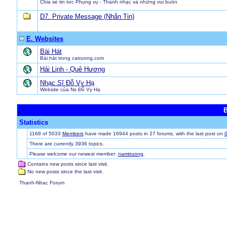
Chia sẻ tin tức Phụng vụ - Thánh nhạc và những vui buồn
D7. Private Message (Nhắn Tin)
E. Websites
Bài Hát
Bài hát trong catruong.com
Hải Linh - Quê Hương
Nhạc Sĩ Ðỗ Vy Hạ
Website của Ns Ðỗ Vy Hạ
B
Statistics
1168 of 5033
Members
have made 16944 posts in 27 forums, with the last post on
0
There are currently 3936 topics.
Please welcome our newest member:
namtruong
.
Contains new posts since last visit.
No new posts since the last visit.
Thanh-Nhac Forum
fake oakleys
fake oakleys
fake oakley sunglasses
fake oakley sunglas
outlet
cheap oakleys