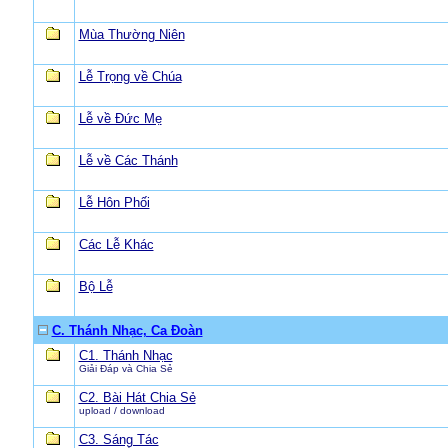
Mùa Thường Niên
Lễ Trọng về Chúa
Lễ về Đức Mẹ
Lễ về Các Thánh
Lễ Hôn Phối
Các Lễ Khác
Bộ Lễ
C. Thánh Nhạc, Ca Đoàn
C1. Thánh Nhạc
Giải Ðáp và Chia Sẻ
C2. Bài Hát Chia Sẻ
upload / download
C3. Sáng Tác