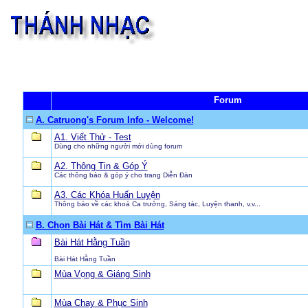
Forum
A. Catruong's Forum Info - Welcome!
A1. Viết Thử - Test
Dùng cho những người mới dùng forum
A2. Thông Tin & Góp Ý
Các thông báo & góp ý cho trang Diễn Đàn
A3. Các Khóa Huấn Luyện
Thông báo về các khoá Ca trưởng, Sáng tác, Luyện thanh, v.v...
B. Chọn Bài Hát & Tìm Bài Hát
Bài Hát Hằng Tuần
Bài Hát Hằng Tuần
Mùa Vọng & Giáng Sinh
Mùa Chay & Phục Sinh