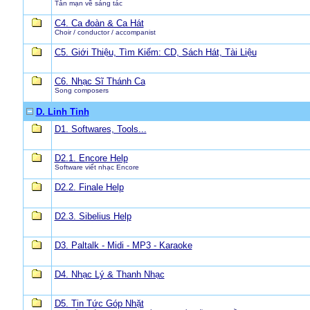
Tản mạn về sáng tác
C4. Ca đoàn & Ca Hát
Choir / conductor / accompanist
C5. Giới Thiệu, Tìm Kiếm: CD, Sách Hát, Tài Liệu
C6. Nhạc Sĩ Thánh Ca
Song composers
D. Linh Tinh
D1. Softwares, Tools...
D2.1. Encore Help
Software viết nhạc Encore
D2.2. Finale Help
D2.3. Sibelius Help
D3. Paltalk - Midi - MP3 - Karaoke
D4. Nhạc Lý & Thanh Nhạc
D5. Tin Tức Góp Nhặt