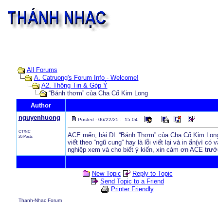
All Forums
A. Catruong's Forum Info - Welcome!
A2. Thông Tin & Góp Ý
“Bánh thơm” của Cha Cố Kim Long
Author
nguyenhuong
Posted - 06/22/25 : 15:04
CT/NC
ACE mến, bài DL “Bánh Thơm” của Cha Cố Kim Long (
26 Posts
viết theo “ngũ cung” hay là lỗi viết lại và in ấn(vì c
nghiệp xem và cho biết ý kiến, xin cám ơn ACE trư
New Topic
Reply to Topic
Send Topic to a Friend
Printer Friendly
Thanh-Nhac Forum