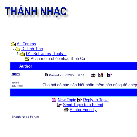
All Forums
D. Linh Tinh
D1. Softwares, Tools...
Phần mềm chép nhạc Bình Ca
Author
nam
Posted - 08/22/22 : 07:13
Tenore
Cho hỏi có bác nào biết phần mềm nào dùng để chép 
1152 Posts
New Topic
Reply to Topic
Send Topic to a Friend
Printer Friendly
Thanh-Nhac Forum