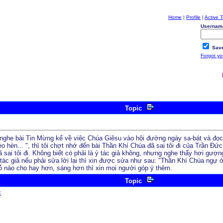
Home
|
Profile
|
Active T
Usernam
Save
Forgot y
Topic
 nghe bài Tin Mừng kể về việc Chúa Giêsu vào hội đường ngày sa-bát và đọc
o hèn... ", thì tôi chợt nhớ đến bài Thần Khí Chúa đã sai tôi đi của Trần Đứ
ã sai tôi đi. Không biết có phải là ý tác giả không, nhưng nghe thấy hơi gượ
tác giả nếu phải sửa lời lại thì xin được sửa như sau: "Thần Khí Chúa ngự ở t
chỗ nào cho hay hơn, sáng hơn thì xin mọi người góp ý thêm.
Topic
c