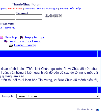
Thanh-Nhac Forum
opics
|
Forum Rules
|
Members
|
Private Messages
|
Search
|
Hỏi - Đáp
e:
Password:
 Password
our Password?
New Topic
Reply to Topic
Send Topic to a Friend
Printer Friendly
 đoạn sách Isaia: "Thần Khí Chúa ngự trên tôi, vì Chúa đã xức dầu
c Tuấn, và những ý kiến quanh bài đó đến độ sau đó tôi nghe một vài
ng gượng làm sao.
rên tôi, tôi ra đi loan báo Tin Mừng, vì Đức Chúa đã thánh hiến tôi,
Jump To:
© calendi.com