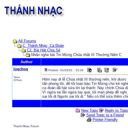
All Forums
C. Thánh Nhạc, Ca Đoàn
C2. Bài Hát Chia Sẻ
Nhân nghe bài Tin Mừng Chúa nhật III Thường Niên C
Author
loqchoq
Posted - 01/23/22 : 01:26
Tenore
Hôm nay đi lễ Chúa nhật III thường niên, khi được
15 Posts
tấn phong tôi, để tôi loan báo Tin Mừng cho kẻ nghè
ca đoàn đã hát sửa lời lại thành: Này chính Chúa đ
Vì ngứa tai lẫn ngứa tay quá, tôi mạn phép đề nghị 
sai tôi đi Người sai tôi đi." Nếu có thể sửa thêm 
New Topic
Reply to Topi
Send Topic to a Friend
Printer Friendly
Thanh-Nhac Forum