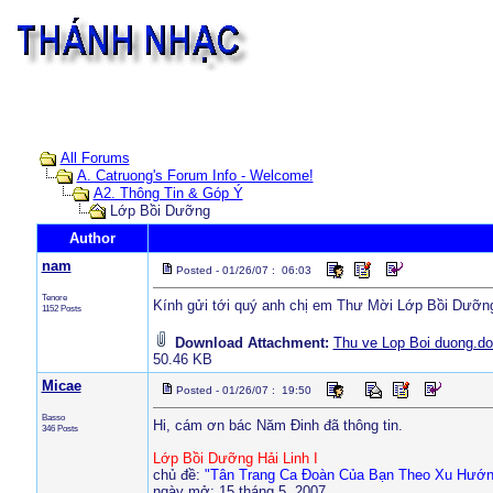
All Forums
A. Catruong's Forum Info - Welcome!
A2. Thông Tin & Góp Ý
Lớp Bồi Dưỡng
Author
nam
Posted - 01/26/07 : 06:03
Tenore
Kính gửi tới quý anh chị em Thư Mời Lớp Bồi Dưỡn
1152 Posts
Download Attachment:
Thu ve Lop Boi duong.d
50.46 KB
Micae
Posted - 01/26/07 : 19:50
Basso
Hi, cám ơn bác Năm Đinh đã thông tin.
346 Posts
Lớp Bồi Dưỡng Hải Linh I
chủ đề:
"Tân Trang Ca Đoàn Của Bạn Theo Xu Hướn
ngày mở: 15 tháng 5, 2007.