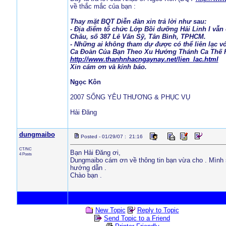
về thắc mắc của bạn :
Thay mặt BQT Diễn đàn xin trả lời như sau:
- Địa điểm tổ chức Lớp Bồi dưỡng Hải Linh I vẫn
Châu, số 387 Lê Văn Sỹ, Tân Bình, TPHCM.
- Những ai không tham dự được có thể liên lạc với
Ca Đoàn Của Bạn Theo Xu Hướng Thánh Ca Thế Hệ 
http://www.thanhnhacngaynay.net/lien_lac.html
Xin cám ơn và kính báo.
Ngọc Kôn
2007 SỐNG YÊU THƯƠNG & PHỤC VỤ
Hải Đăng
dungmaibo
Posted - 01/29/07 : 21:16
CT/NC
Bạn Hải Đăng ơi,
4 Posts
Dungmaibo cám ơn về thông tin bạn vừa cho . Mình sẽ
hướng dẫn .
Chào bạn .
New Topic
Reply to Topic
Send Topic to a Friend