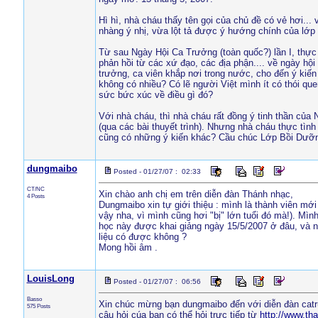
Hì hì, nhà cháu thấy tên gọi của chủ đề có vẻ hơi...
nhàng ý nhị, vừa lột tả được ý hướng chính của lớp
Từ sau Ngày Hội Ca Trưởng (toàn quốc?) lần I, thực 
phản hồi từ các xứ đạo, các địa phận.... về ngày hộ
trưởng, ca viên khắp nơi trong nước, cho đến ý kiến
không có nhiều? Có lẽ người Việt mình ít có thói que
sức bức xúc về điều gì đó?
Với nhà cháu, thì nhà cháu rất đồng ý tinh thần củ
(qua các bài thuyết trình). Nhưng nhà cháu thực tìn
cũng có những ý kiến khác? Cầu chúc Lớp Bồi Dưỡng
dungmaibo
Posted - 01/27/07 : 02:33
CT/NC
Xin chào anh chị em trên diễn đàn Thánh nhạc,
4 Posts
Dungmaibo xin tự giới thiệu : mình là thành viên m
vậy nha, vì mình cũng hơi "bị" lớn tuổi đó mà!). Mìn
học này được khai giảng ngày 15/5/2007 ở đâu, và n
liệu có được không ?
Mong hồi âm .
LouisLong
Posted - 01/27/07 : 06:56
Basso
Xin chúc mừng bạn dungmaibo đến với diễn đàn cat
575 Posts
câu hỏi cúa bạn có thể hỏi trực tiếp từ
http://www.th