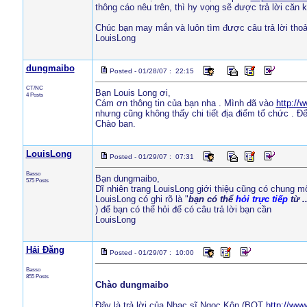
thông cáo nêu trên, thì hy vọng sẽ được trả lời căn
Chúc bạn may mắn và luôn tìm được câu trả lời tho
LouisLong
dungmaibo
Posted - 01/28/07 : 22:15
CT/NC
Bạn Louis Long ơi,
4 Posts
Cám ơn thông tin của bạn nha . Mình đã vào
http://
nhưng cũng không thấy chi tiết địa điểm tổ chức . Đ
Chào ban.
LouisLong
Posted - 01/29/07 : 07:31
Basso
Bạn dungmaibo,
575 Posts
Dĩ nhiên trang LouisLong giới thiệu cũng có chung một
LouisLong có ghi rõ là "
bạn có thể
hỏi trực tiếp
từ .
) để bạn có thể hỏi để có câu trả lời bạn cần
LouisLong
Hải Đăng
Posted - 01/29/07 : 10:00
Basso
855 Posts
Chào dungmaibo
Đây là trả lời của Nhạc sĩ Ngoc Kôn (BQT
http://ww